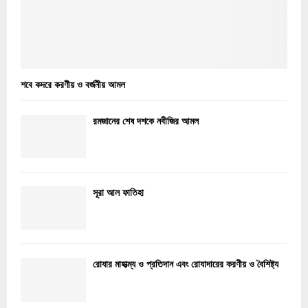
শবে কদরে করণীয় ও বর্জনীয় আমল
রমজানের শেষ দশকে নবীজির আমল
সূরা আল ফাতিহা
রোযার মাহাত্ম্য ও প্রতিদান এবং রোযাদারের করণীয় ও বৈশিষ্ট্য