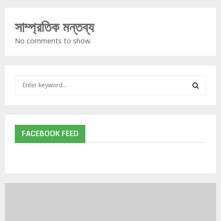
সাম্প্রতিক মন্তব্য
No comments to show.
S
e
a
S
r
c
E
h
FACEBOOK FEED
f
A
o
r
R
:
C
H