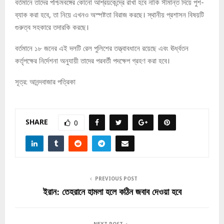
বর্তমানে তাদের পশ্চিমবঙ্গের কোনো আশ্রয়কেন্দ্রে রাখা হবে নাকি সীমান্ত দিয়ে পুশ-
ব্যাক করা হবে, তা নিয়ে এখনও অস্পষ্টতা বিরাজ করছে। স্থানীয় প্রশাসন বিষয়টি
গুরুত্ব সহকারে তদারকি করছে।
বর্তমানে ১৮ জনের এই দলটি রেল পুলিশের তত্ত্বাবধানে রয়েছে এবং ঊর্ধ্বতন
কর্তৃপক্ষের নির্দেশনা অনুযায়ী তাদের পরবর্তী পদক্ষেপ গ্রহণ করা হবে।
সূত্র: আনন্দবাজার পত্রিকা
SHARE
0
PREVIOUS POST
ইরান: তেহরানে হামলা হলে কঠিন জবাব দেওয়া হবে
NEXT POST