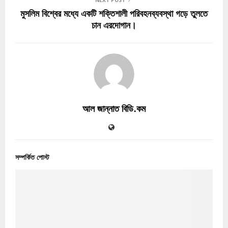
মুসলিম বিশ্বের মধ্যে একটি শক্তিশালী পরিবহনব্যবস্থা গড়ে তুলতে
চান এরদোগান।
আল জান্নাত বিডি.কম
সম্পর্কিত পোস্ট