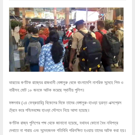
ভারতের কর্ণাটক রাজ্যের রাজধানী বেঙ্গালুরু থেকে বাংলাদেশি নাগরিক সন্দেহে শিশু ও
নারীসহ মোট ১৮ জনকে আটক করেছে স্থানীয় পুলিশ।
মঙ্গলবার (২৪ ফেব্রুয়ারি) বিকেলের দিকে তাদের বেঙ্গালুরু-হাওড়া দুরন্ত এক্সপ্রেস
ট্রেনে করে পশ্চিমবঙ্গের হাওড়া স্টেশনে নিয়ে আসা হয়েছে।
কর্ণাটক রাজ্য পুলিশের পক্ষ থেকে জানানো হয়েছে, যথাযথ কোনো বৈধ নথিপত্র
দেখাতে না পারায় এবং সন্দেহজনক গতিবিধি পরিলক্ষিত হওয়ায় তাদের আটক করা হয়।